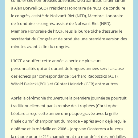
combler ces nombreuses absences, Med Samraoui a demandé
à Alan Borwell (SCO) Président Honoraire de l’ICCF de conduire
le congrès, assisté de Nol van’t Riet (NED), Membre Honoraire
de l’conduire le congrès, assisté de Nol van’t Riet (NED),
Membre Honoraire de l’ICCF. J’eus la lourde tâche d’assurer le
secrétariat du Congrès et de produire une première version des
minutes avant la fin du congrès.
L’ICCF a souffert cette année la perte de plusieurs
personnalités qui ont durant de longues années servi la cause
des échecs par correspondance : Gerhard Radosztics (AUT),
Witold Bielecki (POL) et Günter Heinrich (GER) entre autres.
Après la cérémonie d’ouverture la première journée se poursuit
traditionnellement par la remise des trophées (Christophe
Léotard a reçu cette année une plaque gravée avec la grille
e
finale du 19
championnat du monde – après avoir déjà reçu le
diplôme et la médaille en 2006 – Joop van Oosterom a lui reçu
e
la plaque pour le 21
championnat du monde) et des médailles