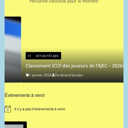
Personne connecté pour le moment
01
ACTUALITÉS AJEC
Classement ICCF des joueurs de l’AJEC – 2026/1
1 janvier 2026
Ferdinand Jocelyn
Évènements à venir
Il n’y a pas d’évènements à venir.
N
o
t
i