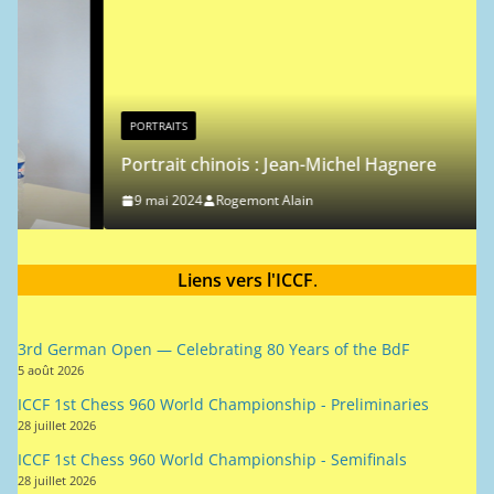
c
e
PORTRAITS
Portrait chinois : Jean-Michel Hagnere
9 mai 2024
Rogemont Alain
Liens vers l'ICCF
.
3rd German Open — Celebrating 80 Years of the BdF
5 août 2026
ICCF 1st Chess 960 World Championship - Preliminaries
28 juillet 2026
ICCF 1st Chess 960 World Championship - Semifinals
28 juillet 2026