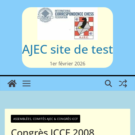
Passer
au
contenu
AJEC site de test
1er février 2026
ASSEMBLÉES, COMITÉS AJEC & CONGRÈS ICCF
Congrès ICCF 2008