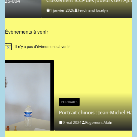
Classement ICCF des joueurs de l’AJEC – 2026/1
1 janvier 2026
Ferdinand Jocelyn
Évènements à venir
Il n’y a pas d’évènements à venir.
N
o
t
i
c
e
PORTRAITS
Portrait chinois : Jean-Michel Hagnere
9 mai 2024
Rogemont Alain