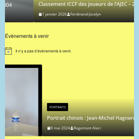
Classement ICCF des joueurs de l’AJEC – 2026/1
1 janvier 2026
Ferdinand Jocelyn
Évènements à venir
Il n’y a pas d’évènements à venir.
N
o
t
i
c
e
PORTRAITS
Portrait chinois : Jean-Michel Hagnere
9 mai 2024
Rogemont Alain