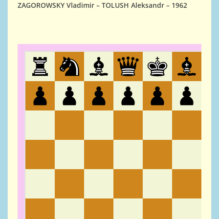
ZAGOROWSKY Vladimir – TOLUSH Aleksandr – 1962