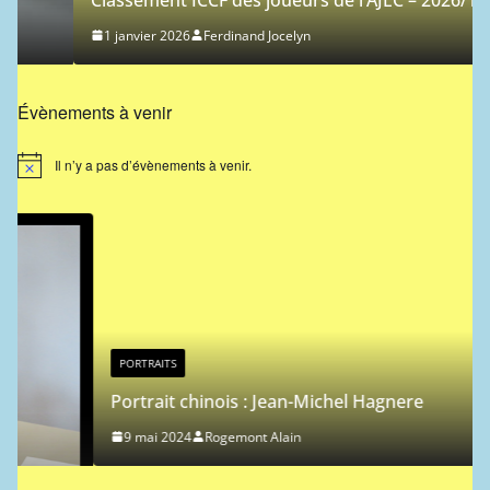
1 janvier 2026
Ferdinand Jocelyn
Évènements à venir
Il n’y a pas d’évènements à venir.
N
o
t
i
c
e
PORTRAITS
Portrait chinois : Jean-Michel Hagnere
9 mai 2024
Rogemont Alain