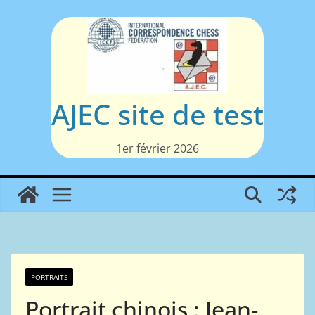
Passer
au
contenu
AJEC site de test
1er février 2026
PORTRAITS
Portrait chinois : Jean-