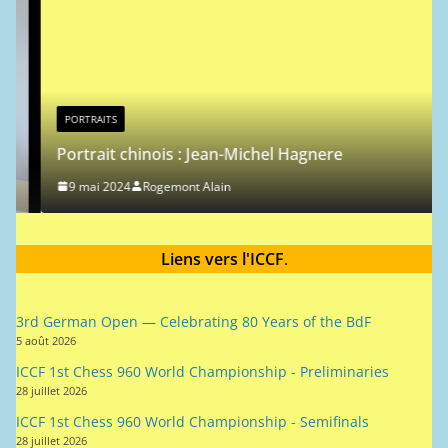
c
e
PORTRAITS
Portrait chinois : Jean-Michel Hagnere
9 mai 2024
Rogemont Alain
Liens vers l'ICCF
.
3rd German Open — Celebrating 80 Years of the BdF
5 août 2026
ICCF 1st Chess 960 World Championship - Preliminaries
28 juillet 2026
ICCF 1st Chess 960 World Championship - Semifinals
28 juillet 2026