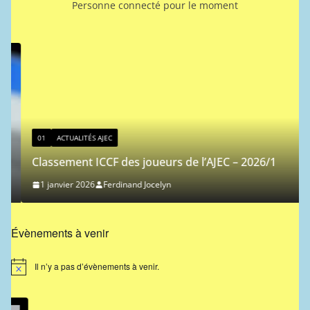
Personne connecté pour le moment
01
ACTUALITÉS AJEC
Classement ICCF des joueurs de l’AJEC – 2026/1
1 janvier 2026
Ferdinand Jocelyn
Évènements à venir
Il n’y a pas d’évènements à venir.
N
o
t
i