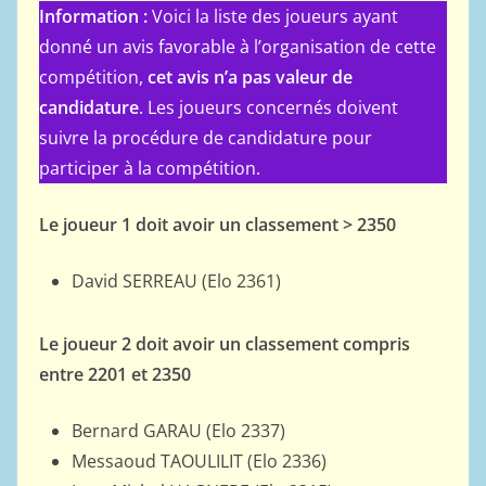
Information :
Voici la liste des joueurs ayant
donné un avis favorable à l’organisation de cette
compétition,
cet avis n’a pas valeur de
candidature
. Les joueurs concernés doivent
suivre la procédure de candidature pour
participer à la compétition.
Le joueur 1 doit avoir un classement > 2350
David SERREAU (Elo 2361)
Le joueur 2 doit avoir un classement compris
entre 2201 et 2350
Bernard GARAU (Elo 2337)
Messaoud TAOULILIT (Elo 2336)