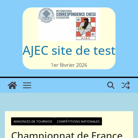
Passer
au
contenu
AJEC site de test
1er février 2026
ANNONCES DE TOURNOIS
COMPÉTITIONS NATIONALES
Championnat de France