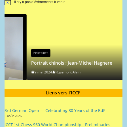
Il n’y a pas d’évènements à venir.
N
o
t
i
c
e
PORTRAITS
Portrait chinois : Jean-Michel Hagnere
9 mai 2024
Rogemont Alain
Liens vers l'ICCF
.
3rd German Open — Celebrating 80 Years of the BdF
5 août 2026
ICCF 1st Chess 960 World Championship - Preliminaries