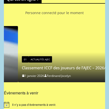
Personne connecté pour le moment
01
ACTUALITÉS AJEC
Classement ICCF des joueurs de l’AJEC – 2026/1
1 janvier 2026
Ferdinand Jocelyn
Évènements à venir
Il n’y a pas d’évènements à venir.
N