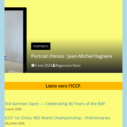
o
t
i
c
e
PORTRAITS
Portrait chinois : Jean-Michel Hagnere
9 mai 2024
Rogemont Alain
Liens vers l'ICCF
.
3rd German Open — Celebrating 80 Years of the BdF
5 août 2026
ICCF 1st Chess 960 World Championship - Preliminaries
28 juillet 2026