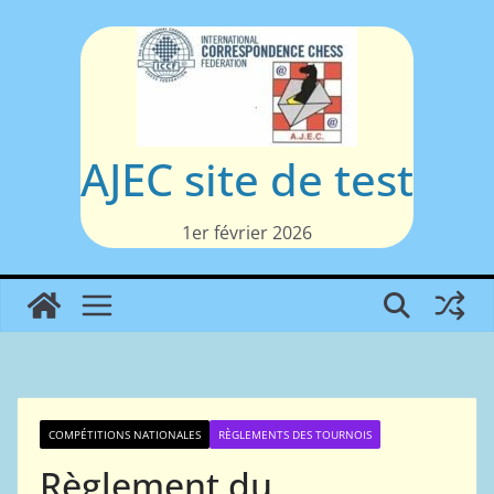
Passer
au
contenu
AJEC site de test
1er février 2026
COMPÉTITIONS NATIONALES
RÈGLEMENTS DES TOURNOIS
Règlement du