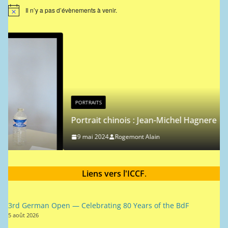
Il n’y a pas d’évènements à venir.
N
o
t
i
c
e
PORTRAITS
Portrait chinois : Jean-Michel Hagnere
9 mai 2024
Rogemont Alain
Liens vers l'ICCF
.
3rd German Open — Celebrating 80 Years of the BdF
5 août 2026