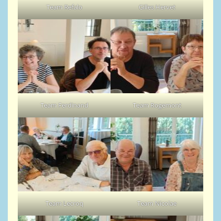
Team Refalo
Gilles Hervet
Team Ferdinand
Team Rogemont
Team Lecroq
Team Nicolae