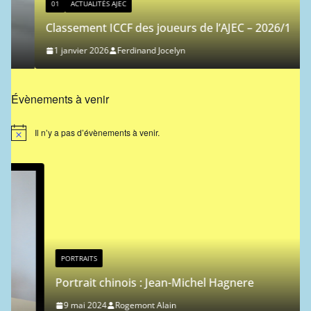
01
ACTUALITÉS AJEC
Classement ICCF des joueurs de l’AJEC – 2026/1
1 janvier 2026
Ferdinand Jocelyn
Évènements à venir
Il n’y a pas d’évènements à venir.
N
o
t
i
c
e
PORTRAITS
Portrait chinois : Jean-Michel Hagnere
9 mai 2024
Rogemont Alain