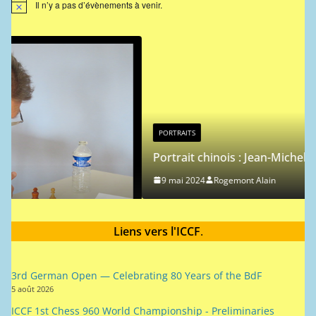
Il n’y a pas d’évènements à venir.
N
o
t
i
c
e
PORTRAITS
Portrait chinois : Jean-Michel Hagnere
9 mai 2024
Rogemont Alain
es
Liens vers l'ICCF
.
3rd German Open — Celebrating 80 Years of the BdF
5 août 2026
ICCF 1st Chess 960 World Championship - Preliminaries