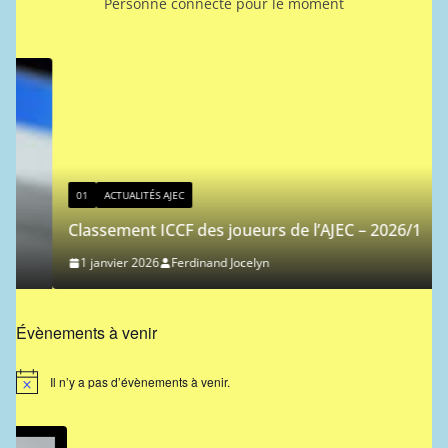
Personne connecté pour le moment
01
ACTUALITÉS AJEC
Classement ICCF des joueurs de l’AJEC – 2026/1
1 janvier 2026
Ferdinand Jocelyn
Évènements à venir
Il n’y a pas d’évènements à venir.
N
o
t
i