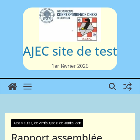
Passer
au
contenu
AJEC site de test
1er février 2026
ASSEMBLÉES, COMITÉS AJEC & CONGRÈS ICCF
Rapport assemblée