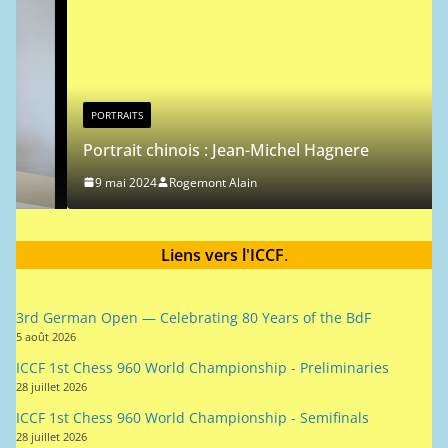
c
e
PORTRAITS
Portrait chinois : Jean-Michel Hagnere
9 mai 2024
Rogemont Alain
Liens vers l'ICCF
.
3rd German Open — Celebrating 80 Years of the BdF
5 août 2026
ICCF 1st Chess 960 World Championship - Preliminaries
28 juillet 2026
ICCF 1st Chess 960 World Championship - Semifinals
28 juillet 2026