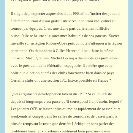
Il s’agit de prospecter auprès des clubs FFE afin d’inciter des joueurs
à faire un tournoi d’essai gratuit sur serveur, tournoi individuel et
tournoi par équipes. C’est une tâche particulièrement difficile
puisqu’elle se heurte aux sarcasmes habituels de ces joueurs. Xavier
travaille sur sa région Rhône-Alpes puis compte s’attaquer à la région
parisienne. On demandera à Gilles Hervet s’il peut faire la même
chose en Midi Pyrénées. Michel Lecroq a discuté de ces problèmes
avec le président de la fédération espagnole. Il s’avère que cette
politique d’action auprès des clubs fonctionne bien dans ce pays.
Certains clubs ont une section JPC. Est-ce possible en France ?
Quels arguments développer en faveur du JPC ? Si ce jeu existe
depuis si longtemps c’est parce qu’il correspond à un besoin, lequel ?
Les joueurs OTB se lassent plus ou moins rapidement de passer leurs
week-ends et congés dans les salles de tournois et de passer parfois
plus de temps sur le route que derrière l’échiquier, sans parler des
problèmes familiaux. Certains voudraient bien poursuivre une