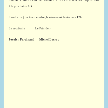
Laurent Tinture a évoqué l’évolution du CDE et fera des propositions
à la prochaine AG.
L’ordre du jour étant épuisé ,la séance est levée vers 12h.
Le secrétaire Le Président
Jocelyn Ferdinand Michel Lecroq