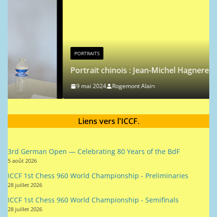
e
PORTRAITS
Portrait chinois : Jean-Michel Hagnere
9 mai 2024
Rogemont Alain
Liens vers l'ICCF
.
3rd German Open — Celebrating 80 Years of the BdF
5 août 2026
ICCF 1st Chess 960 World Championship - Preliminaries
28 juillet 2026
ICCF 1st Chess 960 World Championship - Semifinals
28 juillet 2026