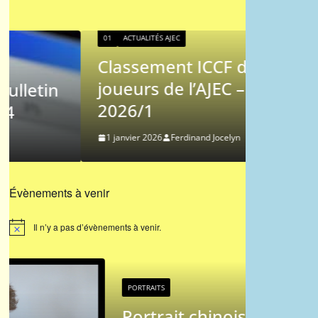
01
ACTUALITÉS AJEC
Classement ICCF des
01
AJEC
joueurs de l’AJEC –
Les p
2026/1
du Cou
1 janvier 2026
Ferdinand Jocelyn
9 novembr
Évènements à venir
Il n’y a pas d’évènements à venir.
N
o
t
i
c
e
PORTRAITS
PORTRAITS
Portrait chinois : Jean-
Portrai