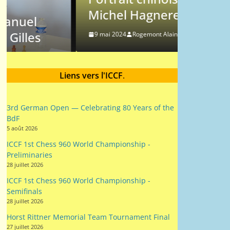
Michel Hagnere
Messao
9 mai 2024
Rogemont Alain
9 mai 202
Liens vers l'ICCF
.
3rd German Open — Celebrating 80 Years of the
BdF
5 août 2026
ICCF 1st Chess 960 World Championship -
Preliminaries
28 juillet 2026
ICCF 1st Chess 960 World Championship -
Semifinals
28 juillet 2026
Horst Rittner Memorial Team Tournament Final
27 juillet 2026