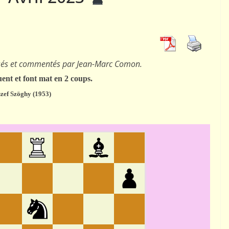
01
ACTUALITÉS AJEC
 le jeu
Téléchargement bulletin
sés et commentés par Jean-Marc Comon.
ance ?
Info-AJEC 2025-004
ent et font mat en 2 coups.
szef Szöghy (1953)
 AJEC
5 janvier 2026
Rogemont Alain