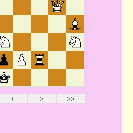
PORTRAITS
Interview de Manuel
MÉNÉTRIER par Gilles
HERVET
9 avril 2025
Rogemont Alain
(Champion
-1976)
EC