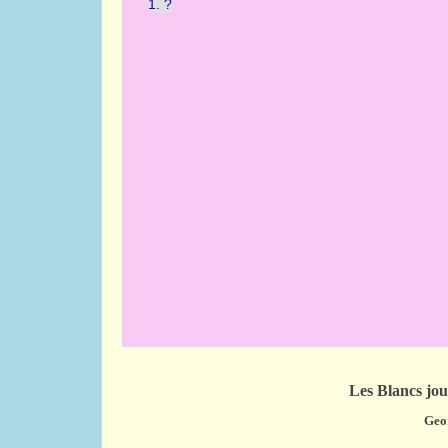
Les Blancs jou
Geor