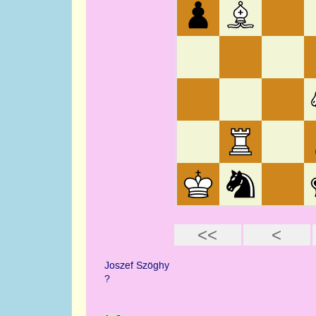
PORTRAITS
Jacob Estrine 
du monde 1972
12 mai 2011
Webmestre AJ