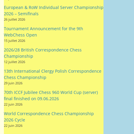
European & RoW Individual Server Championship
2026 – Semifinals
26 juillet 2026
Tournament Announcement for the 9th
WebChess Open
15 juillet 2026
2026/28 British Correspondence Chess
Championship
12 juillet 2026
13th International Clergy Polish Correspondence
Chess Championship
29 juin 2026
70th ICCF Jubilee Chess 960 World Cup (server)
final finished on 09.06.2026
22 juin 2026
World Correspondence Chess Championship
2026 Cycle
22 juin 2026