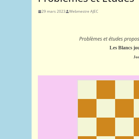
29 mars 2023
Webmestre AJEC
01
02
ACTUALITÉS AJEC
COMPÉTITIONS NATIONALES
Comment tester
Problèmes et études propo
par correspond
Les Blancs jou
Jo
26 octobre 2015
Webmestre