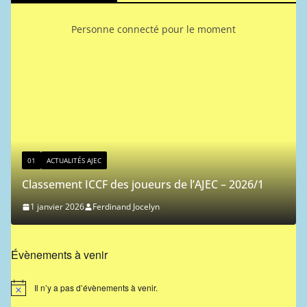
Personne connecté pour le moment
01
ACTUALITÉS AJEC
Classement ICCF des joueurs de l’AJEC – 2026/1
1 janvier 2026
Ferdinand Jocelyn
Évènements à venir
Il n’y a pas d’évènements à venir.
N
o