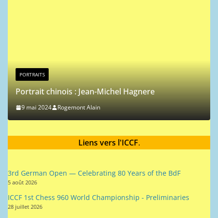
t
i
c
e
PORTRAITS
Portrait chinois : Jean-Michel Hagnere
9 mai 2024
Rogemont Alain
Liens vers l'ICCF
.
3rd German Open — Celebrating 80 Years of the BdF
5 août 2026
ICCF 1st Chess 960 World Championship - Preliminaries
28 juillet 2026