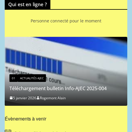
Qui est en ligne ?
Personne connecté pour le moment
01
ACTUALITÉS AJEC
 AJEC
Classement ICCF 
ent bulletin Info-AJEC 2025-004
1 janvier 2026
Fer
6
Rogemont Alain
Évènements à venir