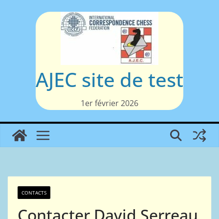
Passer
au
contenu
AJEC site de test
1er février 2026
CONTACTS
Contacter David Serreau