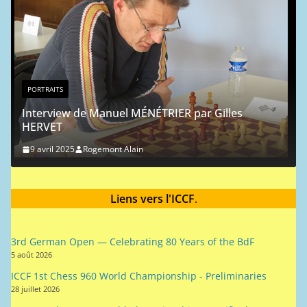
PORTRAITS
Portrait chinois : Je
9 mai 2024
Rogemont Ala
uel MÉNÉTRIER par Gilles
Liens vers l'ICCF
.
nt Alain
3rd German Open — Celebrating 80 Years of the BdF
5 août 2026
ICCF 1st Chess 960 World Championship - Preliminaries
28 juillet 2026
ICCF 1st Chess 960 World Championship - Semifinals
28 juillet 2026
Horst Rittner Memorial Team Tournament Final
27 juillet 2026