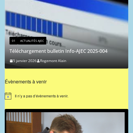
01
ACTUALITÉS AJEC
Classement ICCF des joueurs de
nfo-AJEC 2025-004
1 janvier 2026
Ferdinand Jocelyn
Évènements à venir
Il n’y a pas d’évènements à venir.
N
o
t
i
c
e