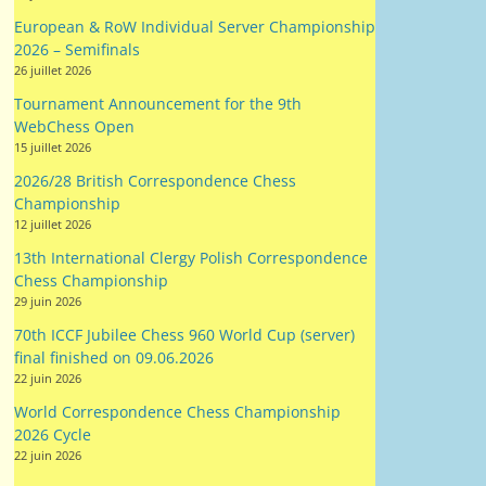
European & RoW Individual Server Championship
2026 – Semifinals
26 juillet 2026
Tournament Announcement for the 9th
WebChess Open
15 juillet 2026
2026/28 British Correspondence Chess
Championship
12 juillet 2026
13th International Clergy Polish Correspondence
Chess Championship
29 juin 2026
70th ICCF Jubilee Chess 960 World Cup (server)
final finished on 09.06.2026
22 juin 2026
World Correspondence Chess Championship
2026 Cycle
22 juin 2026