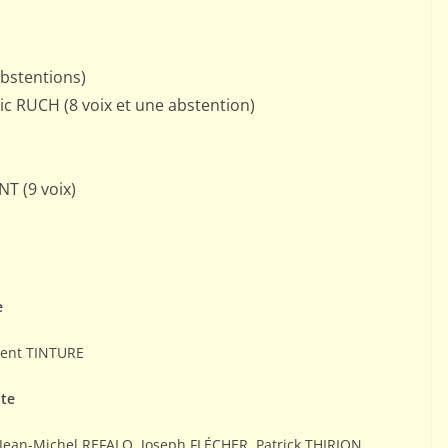
abstentions)
ic RUCH (8 voix et une abstention)
T (9 voix)
e
rent TINTURE
te
Jean-Michel REFALO, Joseph FLÉCHER, Patrick THIRION