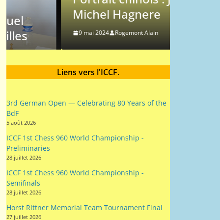
Michel Hagnere
Messao
9 mai 2024
Rogemont Alain
9 mai 2024
Liens vers l'ICCF
.
3rd German Open — Celebrating 80 Years of the
BdF
5 août 2026
ICCF 1st Chess 960 World Championship -
Preliminaries
28 juillet 2026
ICCF 1st Chess 960 World Championship -
Semifinals
28 juillet 2026
Horst Rittner Memorial Team Tournament Final
27 juillet 2026