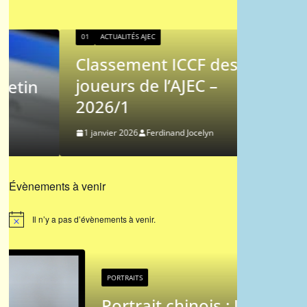
01
ACTUALITÉS AJEC
Classement ICCF des
01
AJEC
joueurs de l’AJEC –
Les pr
2026/1
du Cou
1 janvier 2026
Ferdinand Jocelyn
9 novembre
Évènements à venir
Il n’y a pas d’évènements à venir.
N
o
t
i
c
e
PORTRAITS
PORTRAITS
Portrait chinois : Jean-
Portrai