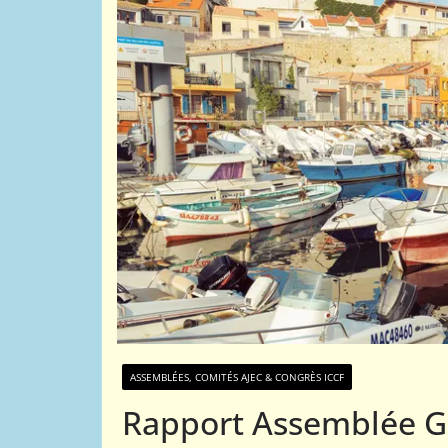
01
02
ACTUALITÉS AJEC
COMPÉTITIONS NATIONALES
Comment tester
par correspond
26 octobre 2015
Webmestre
ASSEMBLÉES, COMITÉS AJEC & CONGRÈS ICCF
Rapport Assemblée Gé