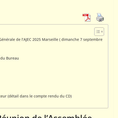
PORTRAITS
Interview de Manuel
MÉNÉTRIER par Gilles
HERVET
9 avril 2025
Rogemont Alain
énérale de l’AJEC 2025 Marseille ( dimanche 7 septembre
(Champion
-1976)
t du Bureau
C
eur (détail dans le compte rendu du CD)
Réunion de l’Assemblée