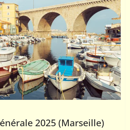
01
ACTUALITÉS AJEC
 le jeu
Téléchargement bulletin
ance ?
Info-AJEC 2025-004
 AJEC
5 janvier 2026
Rogemont Alain
nérale 2025 (Marseille)