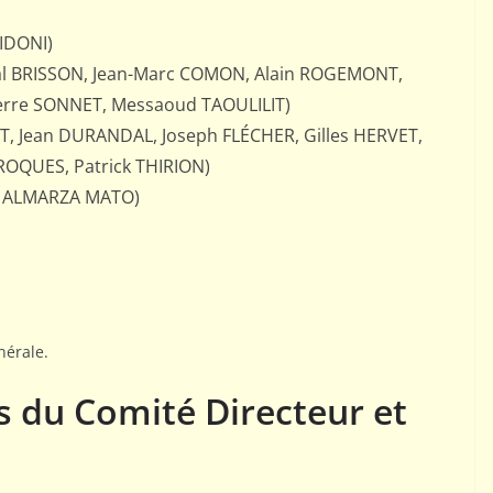
UIDONI)
cal BRISSON, Jean-Marc COMON, Alain ROGEMONT,
ierre SONNET, Messaoud TAOULILIT)
ET, Jean DURANDAL, Joseph FLÉCHER, Gilles HERVET,
 ROQUES, Patrick THIRION)
os ALMARZA MATO)
nérale.
s du Comité Directeur et