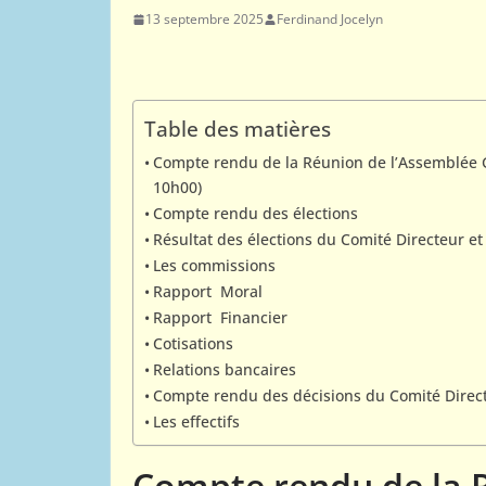
13 septembre 2025
Ferdinand Jocelyn
Table des matières
PORTRAITS
Compte rendu de la Réunion de l’Assemblée G
10h00)
Jacob Estrine 
Compte rendu des élections
du monde 1972
Résultat des élections du Comité Directeur e
Les commissions
12 mai 2011
Webmestre AJE
Rapport Moral
Rapport Financier
Cotisations
Relations bancaires
Compte rendu des décisions du Comité Direct
Les effectifs
Compte rendu de la 