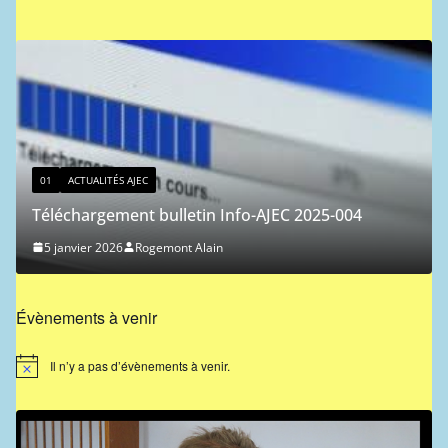
01
ACTUALITÉS AJEC
Classement ICCF des jo
letin Info-AJEC 2025-004
1 janvier 2026
Ferdinand Jo
nt Alain
Évènements à venir
Il n’y a pas d’évènements à venir.
N
o
t
i
c