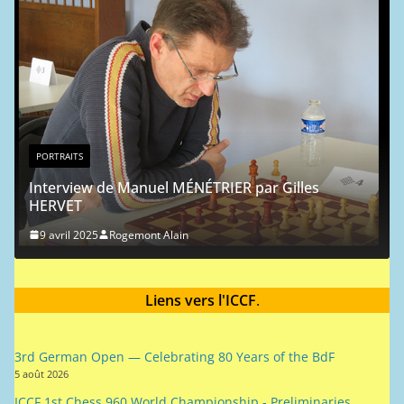
e
PORTRAITS
Portrait chin
9 mai 2024
Ro
w de Manuel MÉNÉTRIER par Gilles
Liens vers l'ICCF
.
25
Rogemont Alain
3rd German Open — Celebrating 80 Years of the BdF
5 août 2026
ICCF 1st Chess 960 World Championship - Preliminaries
28 juillet 2026
ICCF 1st Chess 960 World Championship - Semifinals
28 juillet 2026