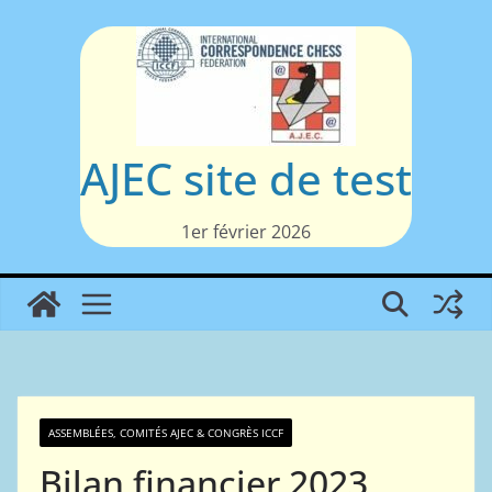
Passer
au
contenu
AJEC site de test
1er février 2026
ASSEMBLÉES, COMITÉS AJEC & CONGRÈS ICCF
Bilan financier 2023