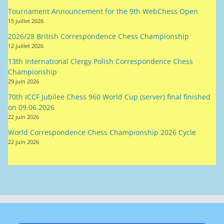
Tournament Announcement for the 9th WebChess Open
15 juillet 2026
2026/28 British Correspondence Chess Championship
12 juillet 2026
13th International Clergy Polish Correspondence Chess
Championship
29 juin 2026
70th ICCF Jubilee Chess 960 World Cup (server) final finished
on 09.06.2026
22 juin 2026
World Correspondence Chess Championship 2026 Cycle
22 juin 2026