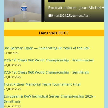
Portrait chinois : Jean-Michel Hagnere
9 mai 2024
Rogemont Alain
es
Liens vers l'ICCF
.
3rd German Open — Celebrating 80 Years of the BdF
5 août 2026
ICCF 1st Chess 960 World Championship - Preliminaries
28 juillet 2026
ICCF 1st Chess 960 World Championship - Semifinals
28 juillet 2026
Horst Rittner Memorial Team Tournament Final
27 juillet 2026
European & RoW Individual Server Championship 2026 –
Semifinals
26 juillet 2026