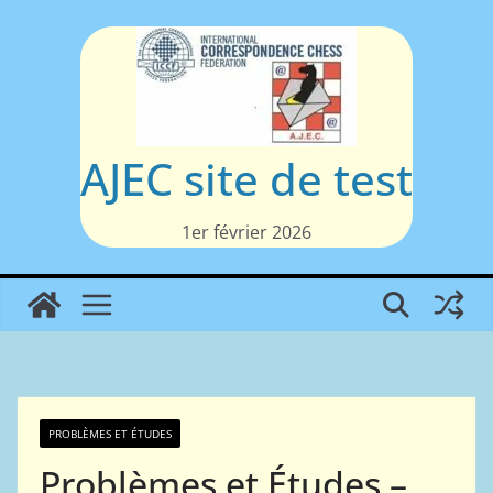
Passer
au
contenu
AJEC site de test
1er février 2026
PROBLÈMES ET ÉTUDES
Problèmes et Études –