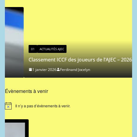
01
ACTUALITÉS AJEC
Classement ICCF des joueurs de l’AJEC – 2026/1
1 janvier 2026
Ferdinand Jocelyn
Évènements à venir
Il n’y a pas d’évènements à venir.
N
o
t
i
c
e