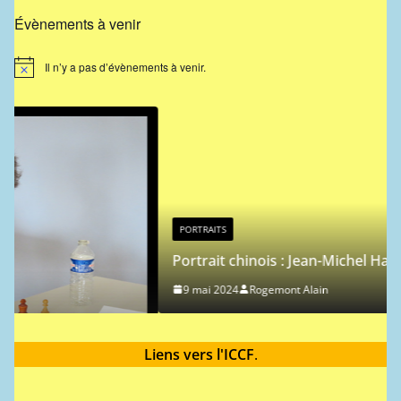
Évènements à venir
Il n’y a pas d’évènements à venir.
N
o
t
i
c
e
PORTRAITS
Portrait chinois : Jean-Michel Hagnere
9 mai 2024
Rogemont Alain
Liens vers l'ICCF
.