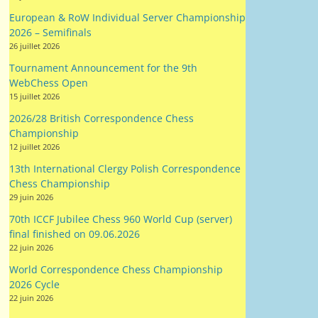
3rd German Open — Celebrating 80 Years of the
BdF
5 août 2026
ICCF 1st Chess 960 World Championship -
Preliminaries
28 juillet 2026
ICCF 1st Chess 960 World Championship -
Semifinals
28 juillet 2026
Horst Rittner Memorial Team Tournament Final
27 juillet 2026
European & RoW Individual Server Championship
2026 – Semifinals
26 juillet 2026
Tournament Announcement for the 9th
WebChess Open
15 juillet 2026
2026/28 British Correspondence Chess
Championship