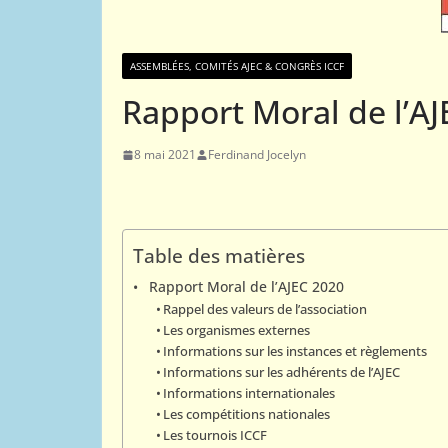
01
ASSEMBLÉES, COMITÉS AJEC & CONGRÈS ICCF
Cla
01
ACTUALITÉS AJEC
Rapport Moral de l’A
jou
Téléchargement bulletin
202
Info-AJEC 2025-004
8 mai 2021
Ferdinand Jocelyn
1 ja
5 janvier 2026
Rogemont Alain
Table des matières
Rapport Moral de l’AJEC 2020
Rappel des valeurs de l’association
Les organismes externes
Informations sur les instances et règlements
Informations sur les adhérents de l’AJEC
Informations internationales
Les compétitions nationales
Les tournois ICCF