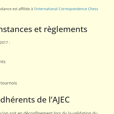
dance est affiliée à
l’International Correspondence Chess
instances et règlements
2017 :
ents
 tournois
adhérents de l’AJEC
qu’on soit en déconfinement lors du la validation du