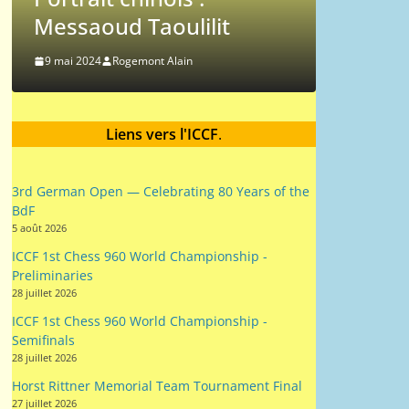
 Taoulilit
gemont Alain
PORTRAITS
Hans Berliner
18 janvier 2017
Webmestre AJEC
Liens vers l'ICCF
.