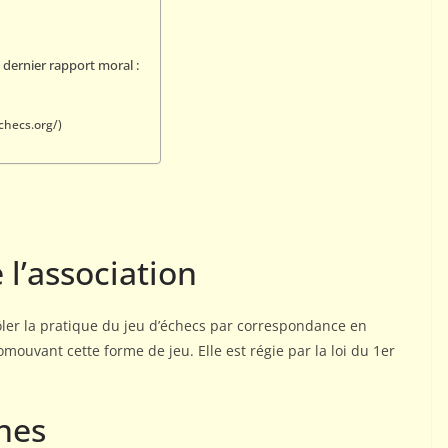
Michel Hagnere
Messaoud
 dernier rapport moral :
9 mai 2024
Rogemont Alain
9 mai 2024
Ro
checs.org/)
 l’association
rôler la pratique du jeu d’échecs par correspondance en
mouvant cette forme de jeu. Elle est régie par la loi du 1er
nes