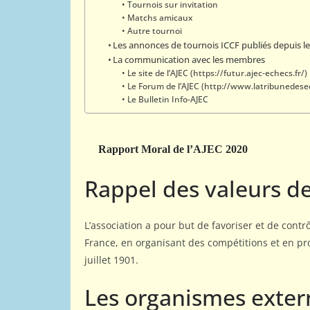
PORTRAITS
Tournois sur invitation
Matchs amicaux
Interview de Manuel
Autre tournoi
Les annonces de tournois ICCF publiés depuis le
MÉNÉTRIER par Gilles
La communication avec les membres
HERVET
Le site de l’AJEC (https://futur.ajec-echecs.fr/)
Le Forum de l’AJEC (http://www.latribunedese
9 avril 2025
Rogemont Alain
Le Bulletin Info-AJEC
hampion
976)
Rapport Moral de l’AJEC 2020
Rappel des valeurs de
L’association a pour but de favoriser et de cont
France, en organisant des compétitions et en pro
juillet 1901.
Les organismes exter