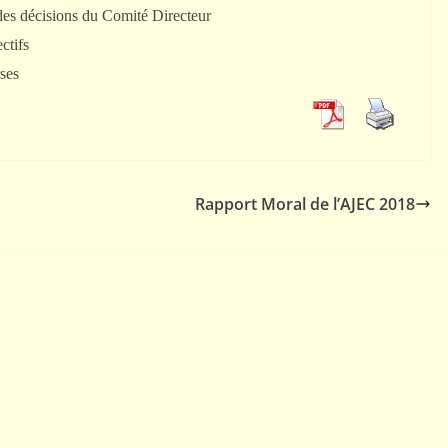
es décisions du Comité Directeur
ectifs
ses
PORTRAITS
Jacob Estrine (Champion
Rapport Moral de l’AJEC 2018
du monde 1972-1976)
12 mai 2011
Webmestre AJEC