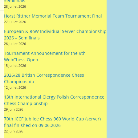
Semifinals
28 juillet 2026
Horst Rittner Memorial Team Tournament Final
27 juillet 2026
European & RoW Individual Server Championship
2026 – Semifinals
26 juillet 2026
Tournament Announcement for the 9th
WebChess Open
15 juillet 2026
2026/28 British Correspondence Chess
Championship
12 juillet 2026
13th International Clergy Polish Correspondence
Chess Championship
29 juin 2026
70th ICCF Jubilee Chess 960 World Cup (server)
final finished on 09.06.2026
22 juin 2026