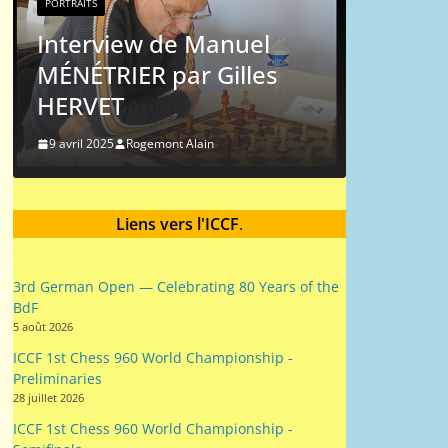
PORTRAITS
Michel
Interview de Manuel
MÉNÉTRIER par Gilles
9 mai 2024
HERVET
9 avril 2025
Rogemont Alain
Liens vers l'ICCF
.
3rd German Open — Celebrating 80 Years of the
BdF
5 août 2026
ICCF 1st Chess 960 World Championship -
Preliminaries
28 juillet 2026
ICCF 1st Chess 960 World Championship -