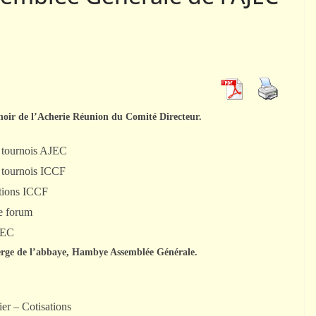
01
02
ACTUALITÉS AJEC
COMPÉTITIONS NATIONALES
Comment tester le jeu
par correspondance ?
noir de l’Acherie Réunion du Comité Directeur.
26 octobre 2015
Webmestre AJEC
s tournois AJEC
s tournois ICCF
ctions ICCF
le forum
JEC
erge de l’abbaye, Hambye Assemblée Générale.
ier – Cotisations