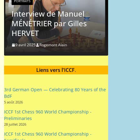
PORTRAITS
Michel
Interview de Manuel
MÉNÉTRIER par Gilles
9 mai 2024
HERVET
9 avril 2025
Rogemont Alain
Liens vers l'ICCF
.
3rd German Open — Celebrating 80 Years of the
BdF
5 août 2026
ICCF 1st Chess 960 World Championship -
Preliminaries
28 juillet 2026
ICCF 1st Chess 960 World Championship -