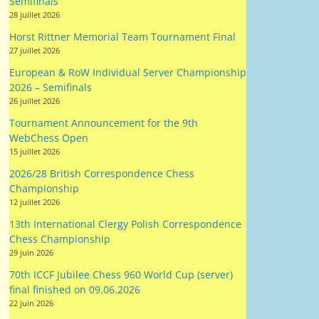
Semifinals
28 juillet 2026
Horst Rittner Memorial Team Tournament Final
27 juillet 2026
European & RoW Individual Server Championship
2026 – Semifinals
26 juillet 2026
Tournament Announcement for the 9th
WebChess Open
15 juillet 2026
2026/28 British Correspondence Chess
Championship
12 juillet 2026
13th International Clergy Polish Correspondence
Chess Championship
29 juin 2026
70th ICCF Jubilee Chess 960 World Cup (server)
final finished on 09.06.2026
22 juin 2026