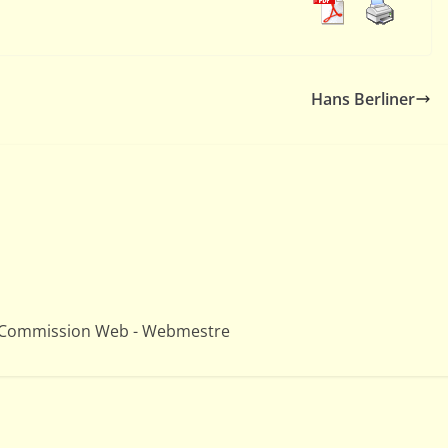
Hans Berliner
PORTRAITS
Jacob Estrine (Champion
du monde 1972-1976)
12 mai 2011
Webmestre AJEC
– Commission Web - Webmestre