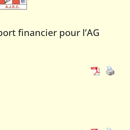
01
02
ACTUALITÉS AJEC
COMPÉTITIONS NATIONALES
ort financier pour l’AG
Comment tester le jeu
par correspondance ?
26 octobre 2015
Webmestre AJEC