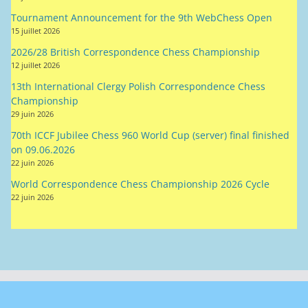
13th International Clergy Polish Correspondence Chess
Championship
29 juin 2026
70th ICCF Jubilee Chess 960 World Cup (server) final finished
on 09.06.2026
22 juin 2026
World Correspondence Chess Championship 2026 Cycle
22 juin 2026
Mentions légales
Contact AJEC