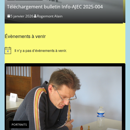
Classement ICCF des joueurs de l’AJEC – 2026/1
1 janvier 2026
Ferdinand Jocelyn
Évènements à venir
Il n’y a pas d’évènements à venir.
N
o
t
i
c
e
PORTRAITS
Portrait chinois : Jean-Michel Hagnere
9 mai 2024
Rogemont Alain