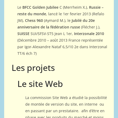
Le
BFCC Golden Jubilee
C (Merrheim X.),
Russie –
reste du monde
, lancé le 1er fevrier 2013 (Refalo
JM),
Chess 960
(Aymard M.), le
Jubilé du 20e
anniversaire de la fédération russe
(Flécher J.),
SUISSE
SUI/SFSV-ST5 Jean L 1er,
Interzonale 2010
(Décembre 2010 – août 2013 France représentée
par Igor-Alexandre Nataf 6,5/10 2e dans Interzonal
TT/6 éch 7)
Les projets
Le site Web
La commission Site Web a étudié la possibilité
de montée de version du site, en interne ou
en passant par un prestataire. afin d’être en
phase avec les produits du marché et moins