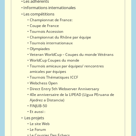
Les adhérents
Informations internationales
Les compétitions
Championnat de France:
Coupe de France
Tournois Accession
Championnat du Rhône par équipe
Tournois internationaux
Olympiades
Veteran WorldCup – Coupes du monde Vétérans
WorldCup Coupes du monde
Tournois amicaux par équipes/ rencontres
amicales par équipes
Tournois Thématiques ICCF
Webchess Open
Direct Entry 5th Webserver Anniversary
40e anniversaire de la LIPEAD (LIgua PEruana de
Ajedrez a Distancia)
FINJUB-50
Et aussi :
Les projets
Le site Web
Le Forum
Le Courrier Des Echecs