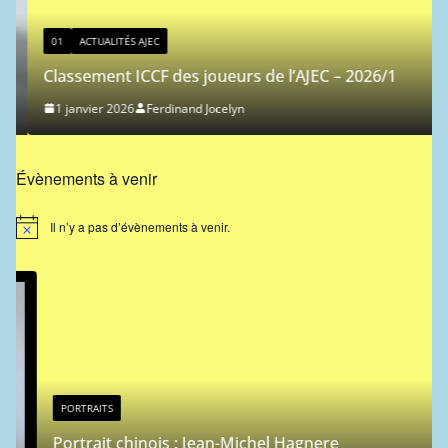
01
ACTUALITÉS AJEC
Classement ICCF des joueurs de l’AJEC – 2026/1
1 janvier 2026
Ferdinand Jocelyn
Évènements à venir
Il n’y a pas d’évènements à venir.
N
o
t
i
c
e
PORTRAITS
Portrait chinois : Jean-Michel Hagnere