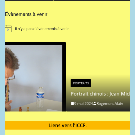
Évènements à venir
Il n’y a pas d’évènements à venir.
N
o
t
i
c
e
PORTRAITS
Portrait chinois : Jean-Michel Hagnere
9 mai 2024
Rogemont Alain
s
Liens vers l'ICCF
.