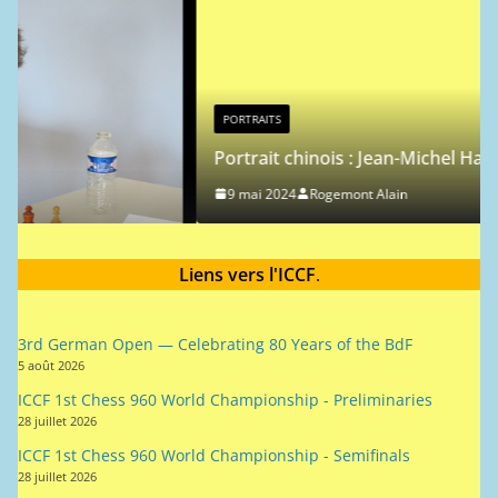
e
PORTRAITS
Portrait chinois : Jean-Michel Hagnere
9 mai 2024
Rogemont Alain
Liens vers l'ICCF
.
3rd German Open — Celebrating 80 Years of the BdF
5 août 2026
ICCF 1st Chess 960 World Championship - Preliminaries
28 juillet 2026
ICCF 1st Chess 960 World Championship - Semifinals
28 juillet 2026