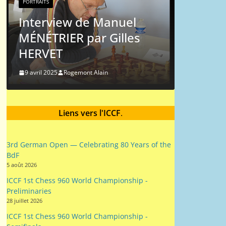
PORTRAITS
Michel
Interview de Manuel
MÉNÉTRIER par Gilles
9 mai 2024
HERVET
9 avril 2025
Rogemont Alain
Liens vers l'ICCF
.
3rd German Open — Celebrating 80 Years of the
BdF
5 août 2026
ICCF 1st Chess 960 World Championship -
Preliminaries
28 juillet 2026
ICCF 1st Chess 960 World Championship -