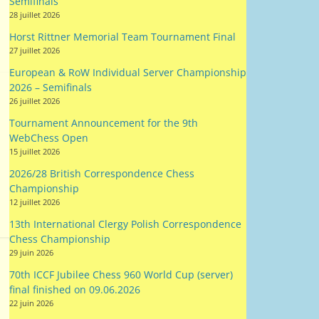
Semifinals
28 juillet 2026
Horst Rittner Memorial Team Tournament Final
27 juillet 2026
European & RoW Individual Server Championship
2026 – Semifinals
26 juillet 2026
Tournament Announcement for the 9th
WebChess Open
15 juillet 2026
2026/28 British Correspondence Chess
Championship
12 juillet 2026
13th International Clergy Polish Correspondence
Chess Championship
29 juin 2026
70th ICCF Jubilee Chess 960 World Cup (server)
final finished on 09.06.2026
22 juin 2026