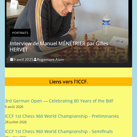
PORTRAITS
Portrait chinois : Jean-Michel Hagnere
9 mai 2024
Rogemont Alain
r Gilles
Liens vers l'ICCF
.
3rd German Open — Celebrating 80 Years of the BdF
5 août 2026
ICCF 1st Chess 960 World Championship - Preliminaries
28 juillet 2026
ICCF 1st Chess 960 World Championship - Semifinals
28 juillet 2026
Horst Rittner Memorial Team Tournament Final
27 juillet 2026
European & RoW Individual Server Championship 2026 –