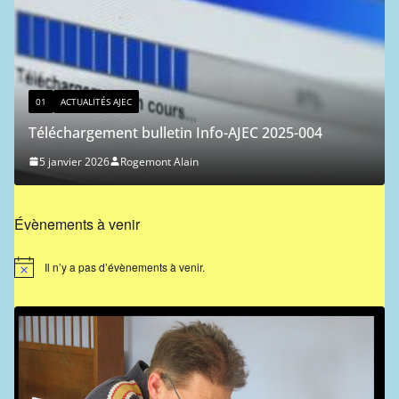
01
ACTUALITÉS AJEC
Classement ICCF des joueurs de l’AJEC – 20
5-004
1 janvier 2026
Ferdinand Jocelyn
Évènements à venir
Il n’y a pas d’évènements à venir.
N
o
t
i
c
e