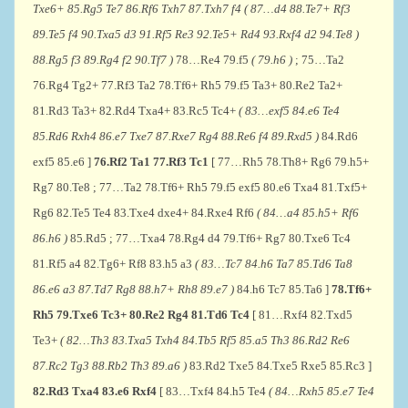
Txe6+ 85.Rg5 Te7 86.Rf6 Txh7 87.Txh7 f4 ( 87…d4 88.Te7+ Rf3
89.Te5 f4 90.Txa5 d3 91.Rf5 Re3 92.Te5+ Rd4 93.Rxf4 d2 94.Te8 )
88.Rg5 f3 89.Rg4 f2 90.Tf7 )
78…Re4 79.f5
( 79.h6 )
; 75…Ta2
76.Rg4 Tg2+ 77.Rf3 Ta2 78.Tf6+ Rh5 79.f5 Ta3+ 80.Re2 Ta2+
81.Rd3 Ta3+ 82.Rd4 Txa4+ 83.Rc5 Tc4+
( 83…exf5 84.e6 Te4
85.Rd6 Rxh4 86.e7 Txe7 87.Rxe7 Rg4 88.Re6 f4 89.Rxd5 )
84.Rd6
exf5 85.e6 ]
76.Rf2 Ta1 77.Rf3 Tc1
[ 77…Rh5 78.Th8+ Rg6 79.h5+
Rg7 80.Te8 ; 77…Ta2 78.Tf6+ Rh5 79.f5 exf5 80.e6 Txa4 81.Txf5+
Rg6 82.Te5 Te4 83.Txe4 dxe4+ 84.Rxe4 Rf6
( 84…a4 85.h5+ Rf6
86.h6 )
85.Rd5 ; 77…Txa4 78.Rg4 d4 79.Tf6+ Rg7 80.Txe6 Tc4
81.Rf5 a4 82.Tg6+ Rf8 83.h5 a3
( 83…Tc7 84.h6 Ta7 85.Td6 Ta8
86.e6 a3 87.Td7 Rg8 88.h7+ Rh8 89.e7 )
84.h6 Tc7 85.Ta6 ]
78.Tf6+
Rh5 79.Txe6 Tc3+ 80.Re2 Rg4 81.Td6 Tc4
[ 81…Rxf4 82.Txd5
Te3+
( 82…Th3 83.Txa5 Txh4 84.Tb5 Rf5 85.a5 Th3 86.Rd2 Re6
87.Rc2 Tg3 88.Rb2 Th3 89.a6 )
83.Rd2 Txe5 84.Txe5 Rxe5 85.Rc3 ]
82.Rd3 Txa4 83.e6 Rxf4
[ 83…Txf4 84.h5 Te4
( 84…Rxh5 85.e7 Te4