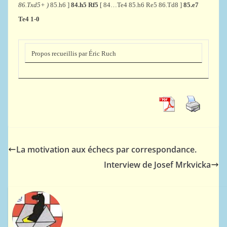
86.Txd5+ )
85.h6 ]
84.h5 Rf5
[ 84…Te4 85.h6 Re5 86.Td8 ]
85.e7
Te4 1-0
Propos recueillis par Éric Ruch
La motivation aux échecs par correspondance.
Interview de Josef Mrkvicka