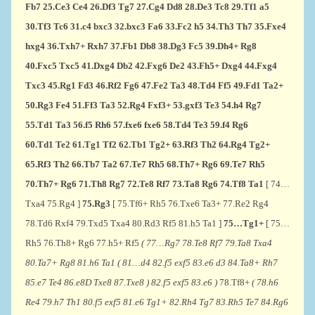
Fb7
25.Ce3
Ce4
26.Df3
Tg7
27.Cg4
Dd8
28.De3
Tc8
29.Tf1
a5
30.Tf3
Tc6
31.c4
bxc3
32.bxc3
Fa6
33.Fc2
h5
34.Th3
Th7
35.Fxe4
hxg4
36.Txh7+
Rxh7
37.Fb1
Db8
38.Dg3
Fc5
39.Dh4+
Rg8
40.Fxc5
Txc5
41.Dxg4
Db2
42.Fxg6
De2
43.Fh5+
Dxg4
44.Fxg4
Txc3
45.Rg1
Fd3
46.Rf2
Fg6
47.Fe2
Ta3
48.Td4
Ff5
49.Fd1
Ta2+
50.Rg3
Fe4
51.Ff3
Ta3
52.Rg4
Fxf3+
53.gxf3
Te3
54.h4
Rg7
55.Td1
Ta3
56.f5
Rh6
57.fxe6
fxe6
58.Td4
Te3
59.f4
Rg6
60.Td1
Te2
61.Tg1
Tf2
62.Tb1
Tg2+
63.Rf3
Th2
64.Rg4
Tg2+
65.Rf3
Th2
66.Tb7
Ta2
67.Te7
Rh5
68.Th7+
Rg6
69.Te7
Rh5
70.Th7+
Rg6
71.Th8 Rg7 72.Te8 Rf7 73.Ta8 Rg6 74.Tf8 Ta1
[ 74…
Txa4 75.Rg4 ]
75.Rg3
[ 75.Tf6+ Rh5 76.Txe6 Ta3+ 77.Re2 Rg4
78.Td6 Rxf4 79.Txd5 Txa4 80.Rd3 Rf5 81.h5 Ta1 ]
75…Tg1+
[ 75…
Rh5 76.Th8+ Rg6 77.h5+ Rf5
( 77…Rg7 78.Te8 Rf7 79.Ta8 Txa4
80.Ta7+ Rg8 81.h6 Ta1 ( 81…d4 82.f5 exf5 83.e6 d3 84.Ta8+ Rh7
85.e7 Te4 86.e8D Txe8 87.Txe8 ) 82.f5 exf5 83.e6 )
78.Tf8+
( 78.h6
Re4 79.h7 Th1 80.f5 exf5 81.e6 Tg1+ 82.Rh4 Tg7 83.Rh5 Te7 84.Rg6