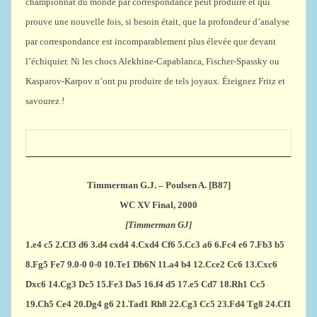
championnat du monde par correspondance peut produire et qui
prouve une nouvelle fois, si besoin était, que la profondeur d’analyse
par correspondance est incomparablement plus élevée que devant
l’échiquier. Ni les chocs Alekhine-Capablanca, Fischer-Spassky ou
Kasparov-Karpov n’ont pu produire de tels joyaux. Éteignez Fritz et
savourez !
Timmerman G.J. – Poulsen A. [B87]
WC XV Final, 2000
[Timmerman GJ]
1.e4
c5
2.Cf3
d6
3.d4
cxd4
4.Cxd4
Cf6
5.Cc3
a6
6.Fc4
e6
7.Fb3
b5
8.Fg5
Fe7
9.0-0
0-0
10.Te1
Db6N
11.a4
b4
12.Cce2
Cc6
13.Cxc6
Dxc6
14.Cg3
Dc5
15.Fe3
Da5
16.f4
d5
17.e5
Cd7
18.Rh1
Cc5
19.Ch5
Ce4
20.Dg4
g6
21.Tad1
Rh8
22.Cg3
Cc5
23.Fd4
Tg8
24.Cf1