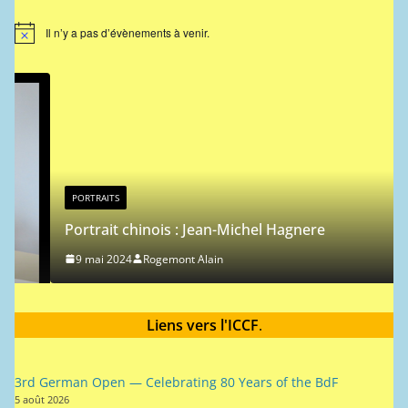
Il n’y a pas d’évènements à venir.
N
o
t
i
c
e
PORTRAITS
Portrait chinois : Jean-Michel Hagnere
9 mai 2024
Rogemont Alain
Liens vers l'ICCF
.
3rd German Open — Celebrating 80 Years of the BdF
5 août 2026