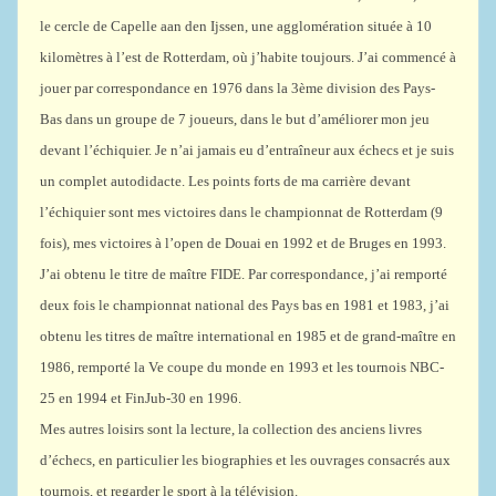
le cercle de Capelle aan den Ijssen, une agglomération située à 10
kilomètres à l’est de Rotterdam, où j’habite toujours. J’ai commencé à
jouer par correspondance en 1976 dans la 3ème division des Pays-
Bas dans un groupe de 7 joueurs, dans le but d’améliorer mon jeu
devant l’échiquier. Je n’ai jamais eu d’entraîneur aux échecs et je suis
un complet autodidacte. Les points forts de ma carrière devant
l’échiquier sont mes victoires dans le championnat de Rotterdam (9
fois), mes victoires à l’open de Douai en 1992 et de Bruges en 1993.
J’ai obtenu le titre de maître FIDE. Par correspondance, j’ai remporté
deux fois le championnat national des Pays bas en 1981 et 1983, j’ai
obtenu les titres de maître international en 1985 et de grand-maître en
1986, remporté la Ve coupe du monde en 1993 et les tournois NBC-
25 en 1994 et FinJub-30 en 1996.
Mes autres loisirs sont la lecture, la collection des anciens livres
d’échecs, en particulier les biographies et les ouvrages consacrés aux
tournois, et regarder le sport à la télévision.