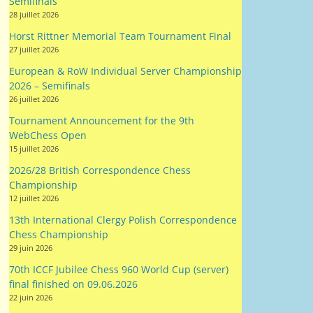
Horst Rittner Memorial Team Tournament Final
27 juillet 2026
European & RoW Individual Server Championship
2026 – Semifinals
26 juillet 2026
Tournament Announcement for the 9th
WebChess Open
15 juillet 2026
2026/28 British Correspondence Chess
Championship
12 juillet 2026
13th International Clergy Polish Correspondence
Chess Championship
29 juin 2026
70th ICCF Jubilee Chess 960 World Cup (server)
final finished on 09.06.2026
22 juin 2026
World Correspondence Chess Championship