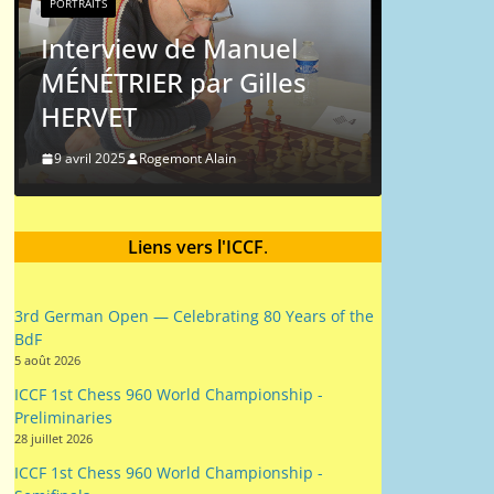
PORTRAITS
Michel H
Interview de Manuel
MÉNÉTRIER par Gilles
9 mai 2024
Ro
HERVET
9 avril 2025
Rogemont Alain
Liens vers l'ICCF
.
3rd German Open — Celebrating 80 Years of the
BdF
5 août 2026
ICCF 1st Chess 960 World Championship -
Preliminaries
28 juillet 2026
ICCF 1st Chess 960 World Championship -
Semifinals
28 juillet 2026