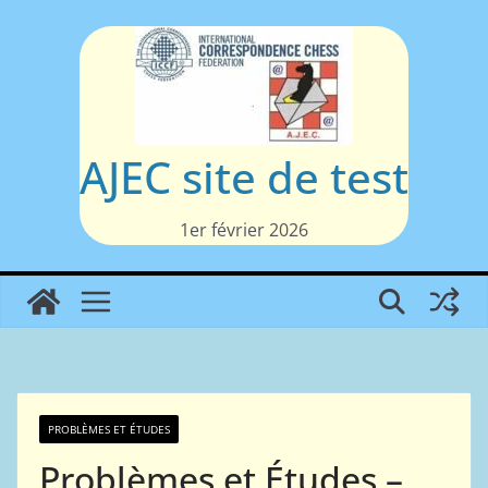
Passer
au
contenu
AJEC site de test
1er février 2026
PROBLÈMES ET ÉTUDES
Problèmes et Études –