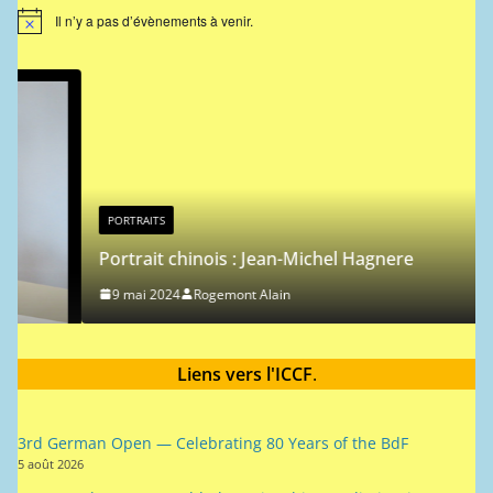
Il n’y a pas d’évènements à venir.
N
o
t
i
c
e
PORTRAITS
Portrait chinois : Jean-Michel Hagnere
9 mai 2024
Rogemont Alain
Liens vers l'ICCF
.
3rd German Open — Celebrating 80 Years of the BdF
5 août 2026