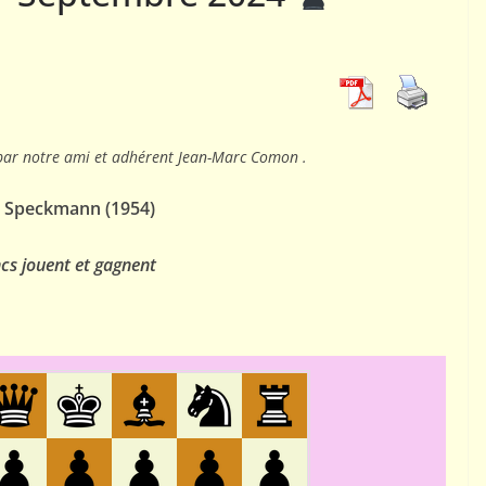
01
ACTUALITÉS AJEC
 le jeu
Téléchargement bulletin
par notre ami et adhérent Jean-Marc Comon .
ance ?
Info-AJEC 2025-004
 Speckmann (1954)
 AJEC
5 janvier 2026
Rogemont Alain
cs jouent et gagnent