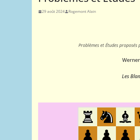
29 août 2024
Rogemont Alain
01
02
ACTUALITÉS AJEC
COMPÉTITIONS NATIONALES
Comment tester
Problèmes et Études proposés 
par correspond
Werner
26 octobre 2015
Webmestre
Les Blan