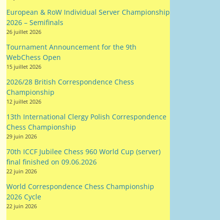
European & RoW Individual Server Championship
2026 – Semifinals
26 juillet 2026
Tournament Announcement for the 9th
WebChess Open
15 juillet 2026
2026/28 British Correspondence Chess
Championship
12 juillet 2026
13th International Clergy Polish Correspondence
Chess Championship
29 juin 2026
70th ICCF Jubilee Chess 960 World Cup (server)
final finished on 09.06.2026
22 juin 2026
World Correspondence Chess Championship
2026 Cycle
22 juin 2026