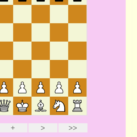
PORTRAITS
Interview de Manuel
MÉNÉTRIER par Gilles
HERVET
9 avril 2025
Rogemont Alain
(Champion
-1976)
JEC