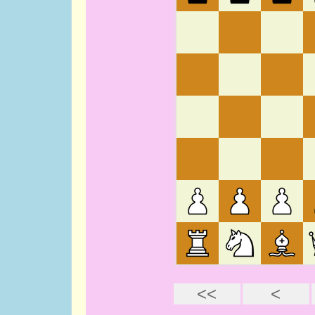
PORTRAITS
Jacob Estrine 
du monde 1972
12 mai 2011
Webmestre A