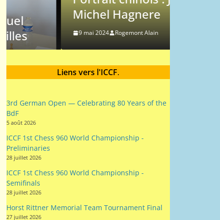
Michel Hagnere
Messa
9 mai 2024
Rogemont Alain
9 mai 202
Liens vers l'ICCF
.
3rd German Open — Celebrating 80 Years of the
BdF
5 août 2026
ICCF 1st Chess 960 World Championship -
Preliminaries
28 juillet 2026
ICCF 1st Chess 960 World Championship -
Semifinals
28 juillet 2026
Horst Rittner Memorial Team Tournament Final
27 juillet 2026