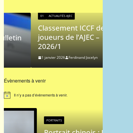
01
ACTUALITÉS AJEC
Classement ICCF des
01
AJEC
joueurs de l’AJEC –
Les p
2026/1
du Cou
1 janvier 2026
Ferdinand Jocelyn
9 novembr
Évènements à venir
Il n’y a pas d’évènements à venir.
N
o
t
i
c
e
PORTRAITS
PORTRAITS
Portrait chinois : Jean-
Portra