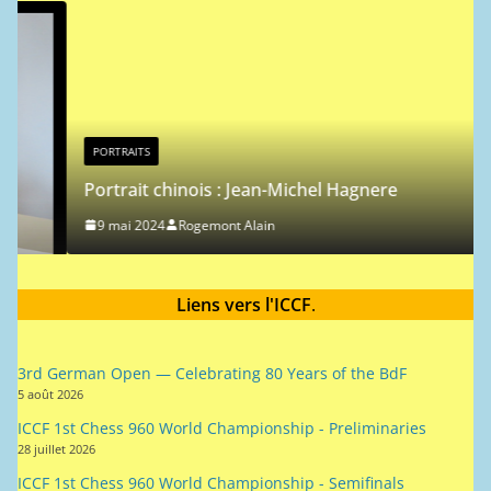
i
c
e
PORTRAITS
Portrait chinois : Jean-Michel Hagnere
9 mai 2024
Rogemont Alain
Liens vers l'ICCF
.
3rd German Open — Celebrating 80 Years of the BdF
5 août 2026
ICCF 1st Chess 960 World Championship - Preliminaries
28 juillet 2026
ICCF 1st Chess 960 World Championship - Semifinals