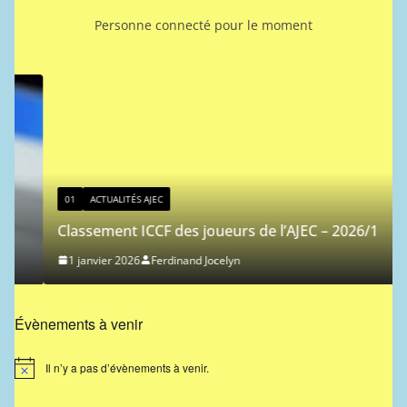
Personne connecté pour le moment
01
ACTUALITÉS AJEC
Classement ICCF des joueurs de l’AJEC – 2026/1
1 janvier 2026
Ferdinand Jocelyn
Évènements à venir
Il n’y a pas d’évènements à venir.
N
o
t