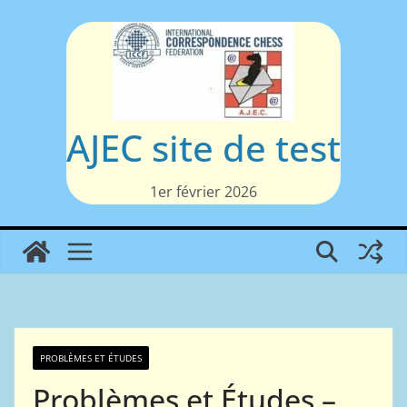
Passer
au
contenu
AJEC site de test
1er février 2026
PROBLÈMES ET ÉTUDES
Problèmes et Études –