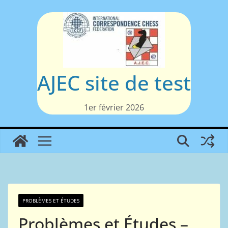
Passer
au
contenu
AJEC site de test
1er février 2026
PROBLÈMES ET ÉTUDES
Problèmes et Études –