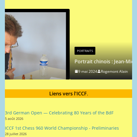
o
t
i
c
e
PORTRAITS
Portrait chinois : Jean-Michel Hagnere
9 mai 2024
Rogemont Alain
Liens vers l'ICCF
.
3rd German Open — Celebrating 80 Years of the BdF
5 août 2026
ICCF 1st Chess 960 World Championship - Preliminaries
28 juillet 2026