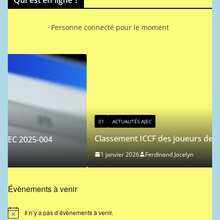
Personne connecté pour le moment
01
ACTUALITÉS AJEC
Classement ICCF des joueurs de l’AJEC – 2026/1
1 janvier 2026
Ferdinand Jocelyn
Évènements à venir
Il n’y a pas d’évènements à venir.
N