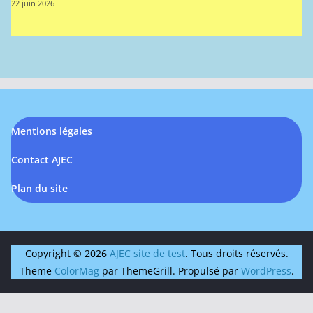
22 juin 2026
Mentions légales
Contact AJEC
Plan du site
Copyright © 2026
AJEC site de test
. Tous droits réservés.
Theme
ColorMag
par ThemeGrill. Propulsé par
WordPress
.