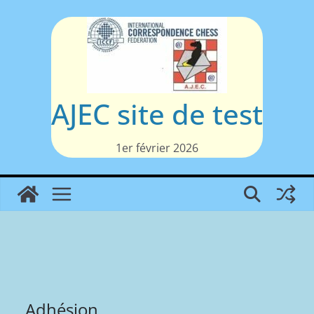
Passer
au
contenu
AJEC site de test
1er février 2026
Adhésion