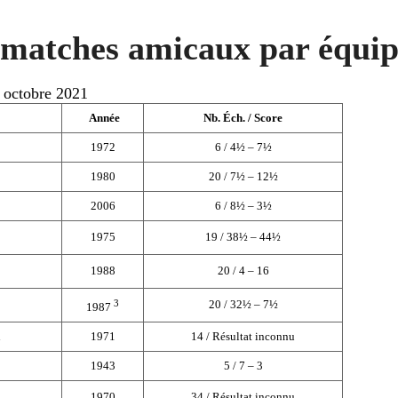
 matches amicaux par équip
 octobre 2021
Année
Nb. Éch. / Score
1972
6 / 4½ – 7½
1980
20 / 7½ – 12½
2006
6 / 8½ – 3½
1975
19 / 38½ – 44½
1988
20 / 4 – 16
3
20 / 32½ – 7½
1987
n
1971
14 / Résultat inconnu
1943
5 / 7 – 3
1970
34 / Résultat inconnu