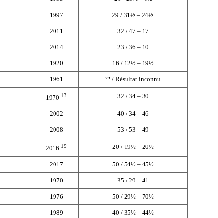
1997
29 / 31½ – 24½
2011
32 / 47 – 17
2014
23 / 36 – 10
1920
16 / 12½ – 19½
1961
?? / Résultat inconnu
13
32 / 34 – 30
1970
2002
40 / 34 – 46
2008
53 / 53 – 49
19
20 / 19
½ – 20
½
2016
2017
50 /
54½ – 45½
1970
35 / 29 – 41
1976
50 / 29½ – 70½
1989
40 / 35½ – 44½