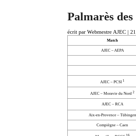
Palmarès des
écrit par Webmestre AJEC
|
21
Match
AJEC – AEPA
1
AJEC – PCSI
2
AJEC – Moravie du Nord
AJEC – RCA
Aix-en-Provence – Tübinge
Compiègne – Caen
16