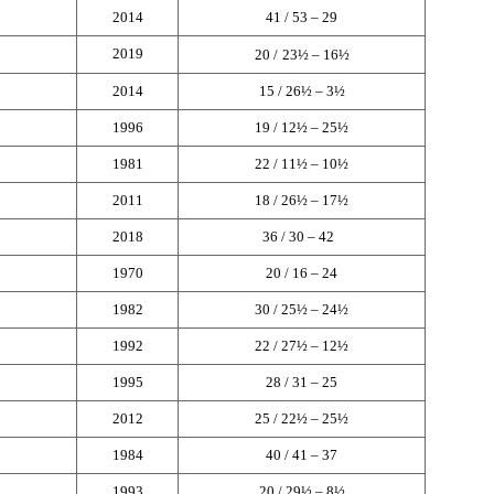
2014
41 / 53 – 29
2019
20 /
23½ – 16½
2014
15 / 26½ – 3½
1996
19 / 12½ – 25½
1981
22 / 11½ – 10½
2011
18 / 26½ – 17½
2018
36 / 30 – 42
1970
20 / 16 – 24
1982
30 / 25½ – 24½
1992
22 / 27½ – 12½
1995
28 / 31 – 25
2012
25 / 22½ – 25½
1984
40 / 41 – 37
1993
20 / 29½ – 8½