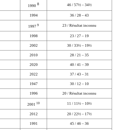
8
46 / 57½ – 34½
1990
1994
36 / 28 – 43
9
23 / Résultat inconnu
1997
1998
23 / 27 – 19
2002
30 / 33½ – 19½
2010
28 / 21 – 35
2020
40 / 41 – 39
2022
37 / 43 – 31
1947
30 / 12 – 10
1996
20 / Résultat inconnu
10
11 / 11½ – 10½
2001
2012
20 / 22½ – 17½
1991
45 / 46 – 36