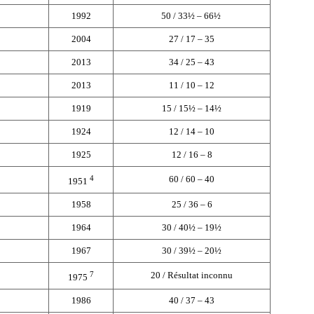
1992
50 / 33½ – 66½
2004
27 / 17 – 35
2013
34 / 25 – 43
2013
11 / 10 – 12
1919
15 / 15½ – 14½
1924
12 / 14 – 10
1925
12 / 16 – 8
4
60 / 60 – 40
1951
1958
25 / 36 – 6
1964
30 / 40½ – 19½
1967
30 / 39½ – 20½
7
20 / Résultat inconnu
1975
1986
40 / 37 – 43