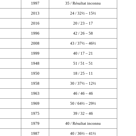
1997
35 / Résultat inconnu
2013
24 / 32½ – 15½
2016
20 / 23 – 17
1996
42 / 26 – 58
2008
43 / 37½ – 46½
1999
40 / 17 – 21
1948
51 / 51 – 51
1950
18 / 25 – 11
1958
30 / 37½ – 12½
1963
46 / 46 – 46
1969
50 / 64½ – 29½
1975
39 / 32 – 46
1979
40 / Résultat inconnu
1987
40 / 36½ – 41½